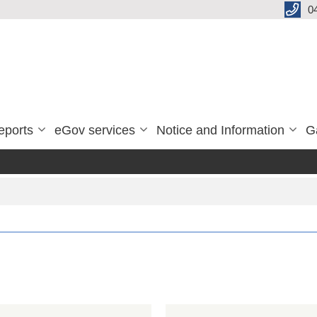
0
eports
eGov services
Notice and Information
G