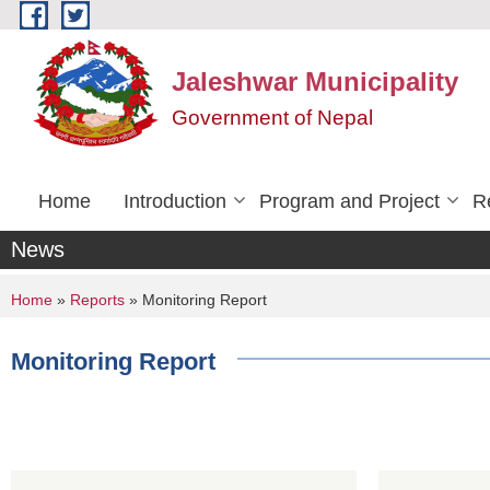
Skip to main content
Jaleshwar Municipality
Government of Nepal
Home
Introduction
Program and Project
R
News
You are here
Home
»
Reports
» Monitoring Report
Monitoring Report