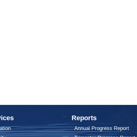
ices
Reports
ation
Annual Progress Report