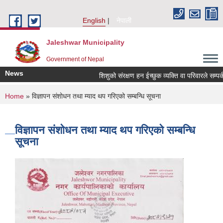
Skip to main content
English
नेपाली
Jaleshwar Municipality
Government of Nepal
News
शिशुको संरक्षण हन ईच्छुक व्यक्ति वा परिवारले सम्पर्क गर्न
You are here
Home
» विज्ञापन संशोधन तथा म्याद थप गरिएको सम्बन्धि सूचना
विज्ञापन संशोधन तथा म्याद थप गरिएको सम्बन्धि
सूचना