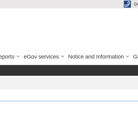
0
eports
eGov services
Notice and Information
G