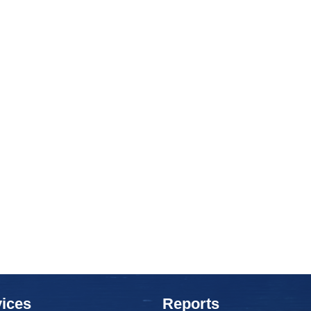
ices
Reports