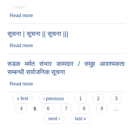
Read more
about वडा नं.-१० स्थितको श्री अभिनन्दन आ.वि, सारी
नजिकको सार्वंजनिक पोखरीको सुचना स्थगित भएको
सम्बन्धमा
सूचना | सूचना || सूचना |||
Read more
about सूचना | सूचना || सूचना |||
सडक मर्मत संभार कामदार / समुह आवश्यकता
सम्बन्धी सार्वजनिक सूचना
Read more
about सडक मर्मत संभार कामदार / समुह आवश्यकता
सम्बन्धी सार्वजनिक सूचना
Pages
« first
‹ previous
1
2
3
4
5
6
7
8
9
…
next ›
last »