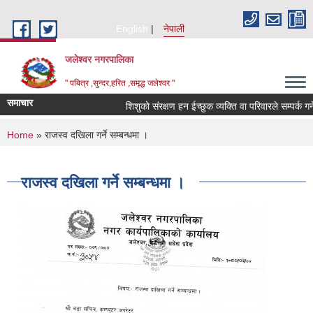
Skip to main content
English
नेपाली
जलेश्वर नगरपालिका
" पबित्र ,सुन्दर,हरित ,समृद्ध जलेश्वर "
समाचार
शिशुको संरक्षण हन ईच्छुक व्यक्ति वा परिवारले सम्पर्क गर्नें स
You are here
Home
» राजस्व दखिला गर्ने सम्बन्धमा ।
राजस्व दखिला गर्ने सम्बन्धमा ।