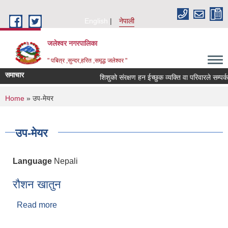
Skip to main content
English
नेपाली
जलेश्वर नगरपालिका
" पबित्र ,सुन्दर,हरित ,समृद्ध जलेश्वर "
समाचार
शिशुको संरक्षण हन ईच्छुक व्यक्ति वा परिवारले सम्पर्क गर्न
You are here
Home
» उप-मेयर
उप-मेयर
Language
Nepali
रौशन खातुन
Read more
about रौशन खातुन